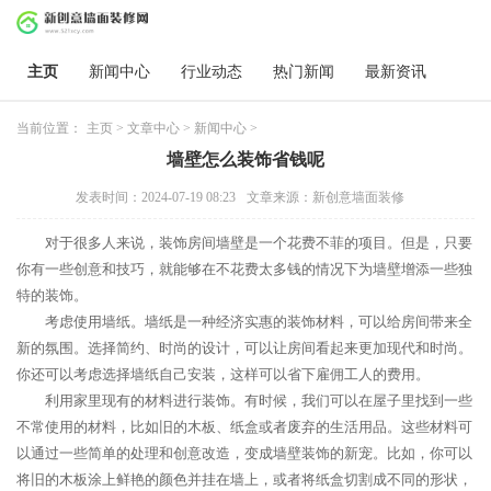
主页
新闻中心
行业动态
热门新闻
最新资讯
当前位置：
主页
>
文章中心
>
新闻中心
>
墙壁怎么装饰省钱呢
发表时间：2024-07-19 08:23
文章来源：新创意墙面装修
对于很多人来说，装饰房间墙壁是一个花费不菲的项目。但是，只要
你有一些创意和技巧，就能够在不花费太多钱的情况下为墙壁增添一些独
特的装饰。
考虑使用墙纸。墙纸是一种经济实惠的装饰材料，可以给房间带来全
新的氛围。选择简约、时尚的设计，可以让房间看起来更加现代和时尚。
你还可以考虑选择墙纸自己安装，这样可以省下雇佣工人的费用。
利用家里现有的材料进行装饰。有时候，我们可以在屋子里找到一些
不常使用的材料，比如旧的木板、纸盒或者废弃的生活用品。这些材料可
以通过一些简单的处理和创意改造，变成墙壁装饰的新宠。比如，你可以
将旧的木板涂上鲜艳的颜色并挂在墙上，或者将纸盒切割成不同的形状，