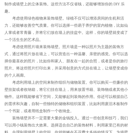
制作成墙壁上的立体装饰。这些方法不仅省钱，还能够增加你的 DIY 乐
趣。
考虑使用绿色植物来装饰墙壁。绿植不仅可以增添房间的生机和活
力，还能够改善空气质量。你可以选择一些易于养护的室内植物，比如仙
人掌或者常青藤，并将它们放在墙上的挂盆中。这样，你的墙壁就变成了
一个活生生的艺术品。
考虑使用照片墙来装饰墙壁。照片墙是一种以照片为主题的装饰方
式，通过将照片放在墙上，可以营造出一种温馨、亲密的感觉。你可以选
择你最喜欢的照片，比如你和家人、朋友在一起的合照，或者是你的旅行
照片。将这些照片打印出来，并采用创意的方式挂在墙上，让墙壁变成你
的个人画廊。
考虑利用墙上的空间来制作组织与储物装置。你可以购买一些廉价的
壁挂架或者收纳箱，将它们挂在墙上，用来放置书籍、装饰物或者其他小
物件。这样既能够省下空间，又能够起到装饰的作用。你还可以根据自己
的需求和兴趣，自制一些独特的储物和组织装置，比如利用废旧木板制作
一个书架，或者用纸盒制作一个收纳盒。
装饰墙壁并不一定需要大量的金钱投入。通过一些创意和技巧，我们
可以用小钱装饰出大效果。选择适合自己的装饰材料，利用家里已有的材
料，合理利用墙壁上的空间，你就能够在不花费太多钱的情况下，为墙壁